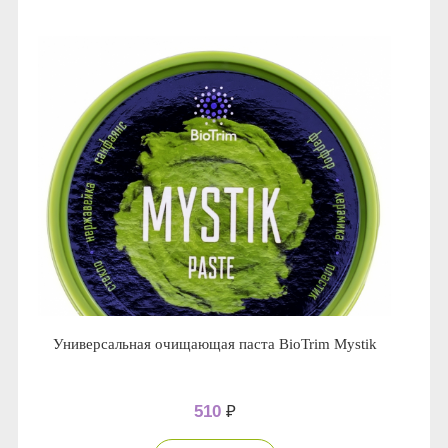
Anny Rey
Intilia
Happy Dew
Enjoy Care
Green Minds
Универсальная очищающая паста BioTrim Mystik
510
₽